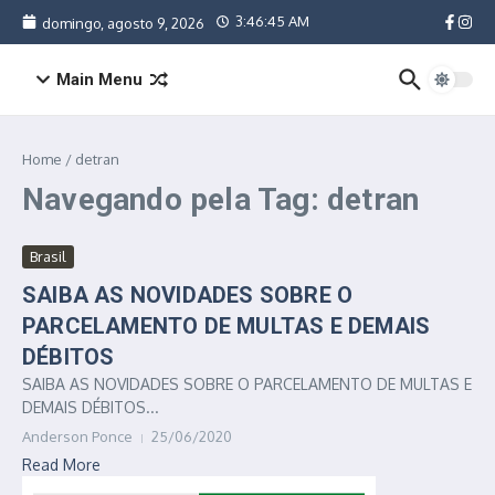
Ir para o conteúdo
3:46:45 AM
domingo, agosto 9, 2026
Main Menu
Home
/
detran
Navegando pela Tag: detran
Brasil
SAIBA AS NOVIDADES SOBRE O
PARCELAMENTO DE MULTAS E DEMAIS
DÉBITOS
SAIBA AS NOVIDADES SOBRE O PARCELAMENTO DE MULTAS E
DEMAIS DÉBITOS...
Anderson Ponce
25/06/2020
Read More