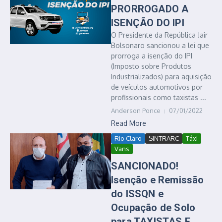
PRORROGADO A
ISENÇÃO DO IPI
O Presidente da República Jair
Bolsonaro sancionou a lei que
prorroga a isenção do IPI
(Imposto sobre Produtos
Industrializados) para aquisição
de veículos automotivos por
profissionais como taxistas ...
Anderson Ponce
07/01/2022
Read More
Rio Claro
SINTRARC
Táxi
Vans
SANCIONADO!
Isenção e Remissão
do ISSQN e
Ocupação de Solo
para TAXISTAS E