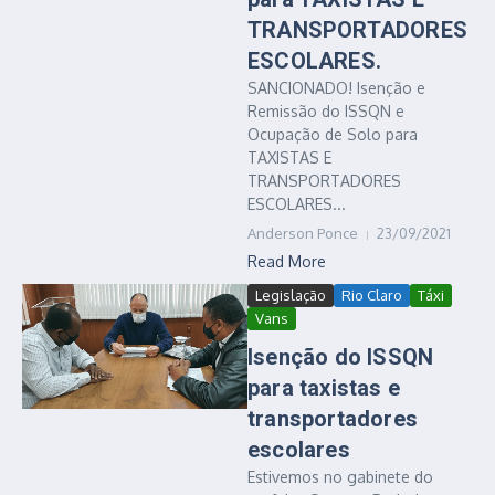
TRANSPORTADORES
ESCOLARES.
SANCIONADO! Isenção e
Remissão do ISSQN e
Ocupação de Solo para
TAXISTAS E
TRANSPORTADORES
ESCOLARES...
Anderson Ponce
23/09/2021
Read More
Legislação
Rio Claro
Táxi
Vans
Isenção do ISSQN
para taxistas e
transportadores
escolares
Estivemos no gabinete do