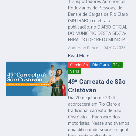
Transportadores Autônomos
Rodoviários de Pessoas, de
Bens e de Cargas de Rio Claro
(SINTRARC) celebra a
publicação, no DIÁRIO OFICIAL
DO MUNICÍPIO DESTA SEXTA-
FEIRA, DO DECRETO MUNICIP...
Anderson Ponce
04/07/2026
Read More
Caminhão
Rio Claro
Táxi
Vans
49ª Carreata de São
Cristóvão
Dia 20 de julho de 2024
acontecerá em Rio Claro a
tradicional carreata de São
Cristóvão – Padroeiro dos
motoristas. Nesse ano tivemos
uma dificuldade sobre em qual
local seria realizada a