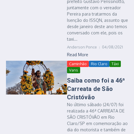
prefeito Gustavo Perissinotto,
juntamente com o vereador
Pereira para tratarmos da
Isenção do ISSQN, assunto que
desde janeiro deste ano temos
conversado com ele, pois os
taxi...
Anderson Ponce
04/08/2021
Read More
Caminhão
Rio Claro
Táxi
Vans
Saiba como foi a 46ª
Carreata de São
Cristóvão
No último sábado (24/07) foi
realizada a 46ª CARREATA DE
SÃO CRISTÓVÃO em Rio
Claro/SP em comemoração ao
dia do motorista e também de