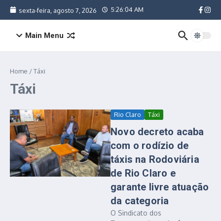
Ir para o conteúdo
5:26:04 AM
sexta-feira, agosto 7, 2026
Main Menu
Home
/
Táxi
Táxi
Rio Claro
Táxi
Novo decreto acaba
com o rodízio de
táxis na Rodoviária
de Rio Claro e
garante livre atuação
da categoria
O Sindicato dos