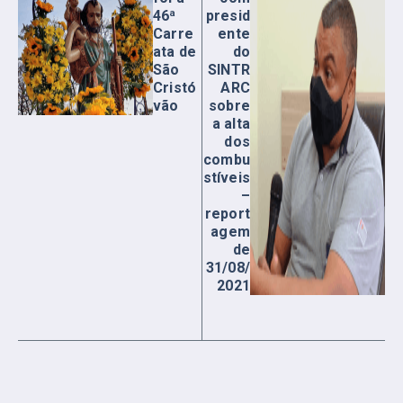
46ª
presid
Carre
ente
ata de
do
São
SINTR
Cristó
ARC
vão
sobre
a alta
dos
combu
stíveis
–
report
agem
de
31/08/
2021