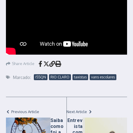
Share Article
Marcado:
ISSQN
RIO CLARO
taxistas
vans escolares
Previous Article
Next Article
Saiba
Entrev
como
ista
foi a
com