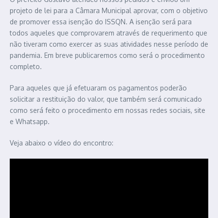
projeto de lei para a Câmara Municipal aprovar, com o objetivo
de promover essa isenção do ISSQN. A isenção será para
todos aqueles que comprovarem através de requerimento que
não tiveram como exercer as suas atividades nesse período de
pandemia. Em breve publicaremos como será o procedimento
completo.
Para aqueles que já efetuaram os pagamentos poderão
solicitar a restituição do valor, que também será comunicado
como será feito o procedimento em nossas redes sociais, site
e Whatsapp.
Veja abaixo o vídeo do encontro: