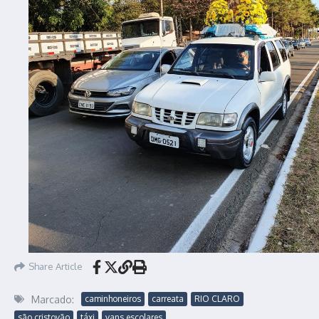
Share Article
Marcado:
caminhoneiros
carreata
RIO CLARO
são cristovão
táxi
vans escolares