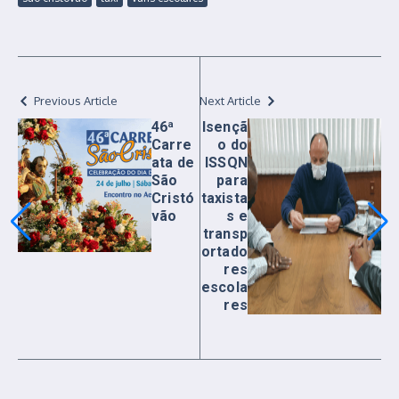
Previous Article
Next Article
46ª
Isençã
Carre
o do
ata de
ISSQN
São
para
Cristó
taxista
vão
s e
transp
ortado
res
escola
res