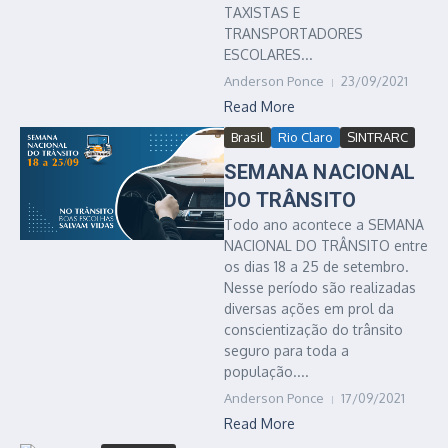
TAXISTAS E
TRANSPORTADORES
ESCOLARES...
Anderson Ponce
23/09/2021
Read More
Brasil
Rio Claro
SINTRARC
SEMANA NACIONAL
DO TRÂNSITO
Todo ano acontece a SEMANA
NACIONAL DO TRÂNSITO entre
os dias 18 a 25 de setembro.
Nesse período são realizadas
diversas ações em prol da
conscientização do trânsito
seguro para toda a
população....
Anderson Ponce
17/09/2021
Read More