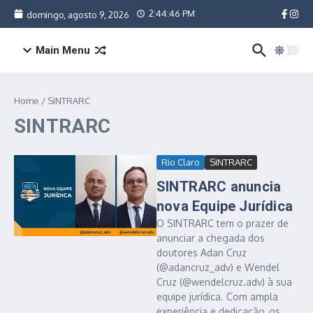
Ir para o conteúdo
2:44:46 PM
domingo, agosto 9, 2026
Main Menu
Home
/
SINTRARC
SINTRARC
Rio Claro
SINTRARC
SINTRARC anuncia
nova Equipe Jurídica
O SINTRARC tem o prazer de
anunciar a chegada dos
doutores Adan Cruz
(@adancruz_adv) e Wendel
Cruz (@wendelcruz.adv) à sua
equipe jurídica. Com ampla
experiência e dedicação, os