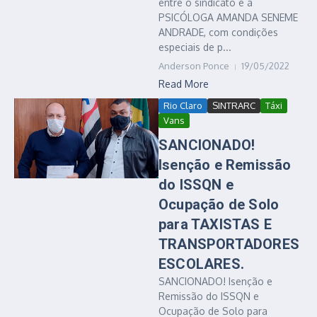
entre o sindicato e a
PSICÓLOGA AMANDA SENEME
ANDRADE, com condições
especiais de p...
Anderson Ponce
19/05/2022
Read More
Rio Claro
SINTRARC
Táxi
Vans
SANCIONADO!
Isenção e Remissão
do ISSQN e
Ocupação de Solo
para TAXISTAS E
TRANSPORTADORES
ESCOLARES.
SANCIONADO! Isenção e
Remissão do ISSQN e
Ocupação de Solo para