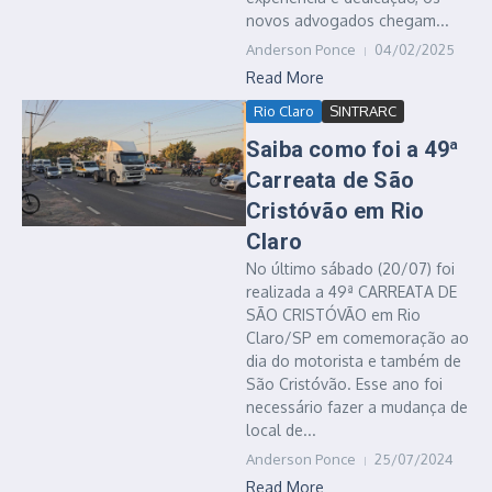
novos advogados chegam...
Anderson Ponce
04/02/2025
Read More
Rio Claro
SINTRARC
Saiba como foi a 49ª
Carreata de São
Cristóvão em Rio
Claro
No último sábado (20/07) foi
realizada a 49ª CARREATA DE
SÃO CRISTÓVÃO em Rio
Claro/SP em comemoração ao
dia do motorista e também de
São Cristóvão. Esse ano foi
necessário fazer a mudança de
local de...
Anderson Ponce
25/07/2024
Read More