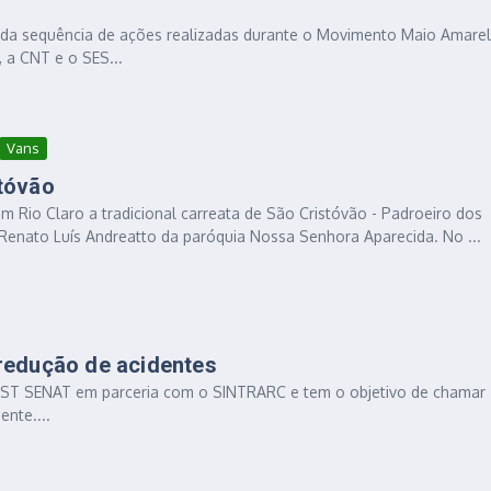
da sequência de ações realizadas durante o Movimento Maio Amarel
 a CNT e o SES...
Vans
stóvão
m Rio Claro a tradicional carreata de São Cristóvão - Padroeiro dos
Renato Luís Andreatto da paróquia Nossa Senhora Aparecida. No ...
redução de acidentes
EST SENAT em parceria com o SINTRARC e tem o objetivo de chamar
nte....