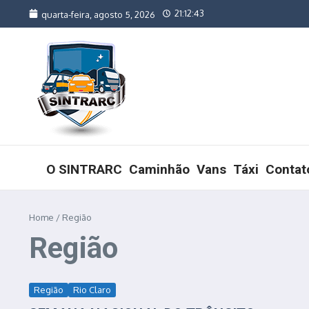
Ir para o conteúdo
21:12:43
quarta-feira, agosto 5, 2026
O SINTRARC
Caminhão
Vans
Táxi
Contat
Home
/
Região
Região
Região
Rio Claro