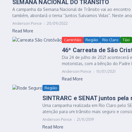
SEMANA NACIONAL DO TRÂNSITO
A campanha da Semana Nacional de Trânsito vai ao encontro 
também, abordará o tema “Juntos Salvamos Vidas”. Neste ano,
Anderson Ponce
20/09/2022
Read More
Caminhão
Região
Rio Claro
Táxi
46ª Carreata de São Cri
Dia 24 de julho de 2021 acontecerá e
motoristas, com a bênção do Padre 
Anderson Ponce
15/07/2021
Read More
Região
SINTRARC e SENAT juntos pela 
Uma campanha realizada em Rio Claro pelo S
atenção para um trânsito mais seguro e conscie
Anderson Ponce
21/11/2019
Read More