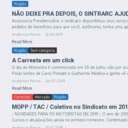
Região
NÃO DEIXE PRA DEPOIS, O SINTRARC AJ
Assessoria Previdenciária: o sindicato disponibiliza seus servi
pedidos de benefícios para que você, autônomo, tenha uma ap
Anderson Ponce
12/10/2019
Read More
Região
Sem categoria
A Carreata em um click
O dia do Motorista é comemorado em 25 de Julho, não por acas
Pelas lentes de Carol Pinhatti e Guilherme Medina a gente vê c
Anderson Ponce
26/07/2019
Read More
Caminhão
Mercado
Região
MOPP / TAC / Coletivo no Sindicato em 201
:: NOVIDADES PARA OS MOTORISTAS EM 2019 :: O ano de 2019
Cursos e atualizações ainda no primeiro trimestre. Confirmad
Anderson Ponce
13/12/2018