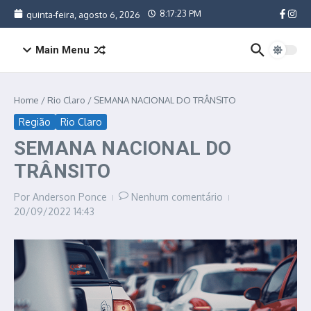
Ir para o conteúdo
8:17:24 PM
quinta-feira, agosto 6, 2026
Main Menu
Home
/
Rio Claro
/
SEMANA NACIONAL DO TRÂNSITO
Região
Rio Claro
SEMANA NACIONAL DO
TRÂNSITO
Por
Anderson Ponce
Nenhum comentário
20/09/2022
14:43