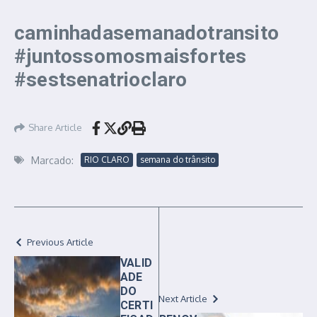
caminhadasemanadotransito
#juntossomosmaisfortes
#sestsenatrioclaro
Share Article
Marcado:
RIO CLARO
semana do trânsito
Previous Article
VALID
ADE
DO
Next Article
CERTI