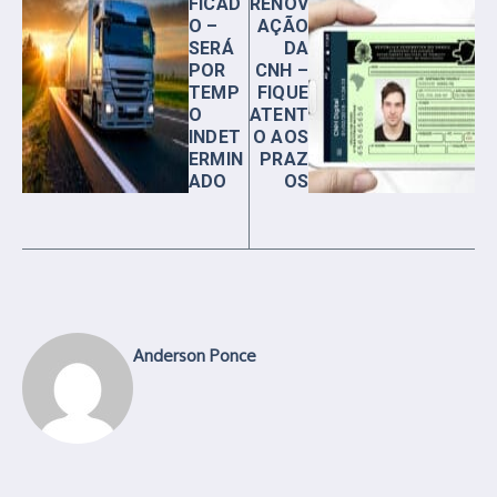
FICAD
RENOV
O –
AÇÃO
SERÁ
DA
POR
CNH –
TEMP
FIQUE
O
ATENT
INDET
O AOS
ERMIN
PRAZ
ADO
OS
Anderson Ponce