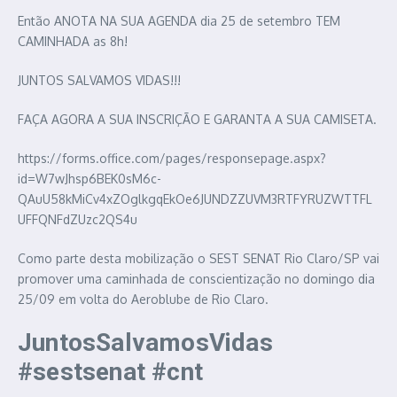
Então ANOTA NA SUA AGENDA dia 25 de setembro TEM
CAMINHADA as 8h!
JUNTOS SALVAMOS VIDAS!!!
FAÇA AGORA A SUA INSCRIÇÃO E GARANTA A SUA CAMISETA.
https://forms.office.com/pages/responsepage.aspx?
id=W7wJhsp6BEK0sM6c-
QAuU58kMiCv4xZOglkgqEkOe6JUNDZZUVM3RTFYRUZWTTFL
UFFQNFdZUzc2QS4u
Como parte desta mobilização o SEST SENAT Rio Claro/SP vai
promover uma caminhada de conscientização no domingo dia
25/09 em volta do Aeroblube de Rio Claro.
JuntosSalvamosVidas
#sestsenat #cnt