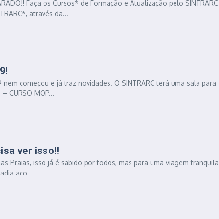
DO!! Faça os Cursos* de Formação e Atualização pelo SINTRARC.
NTRARC*, através da...
9!
 nem começou e já traz novidades. O SINTRARC terá uma sala para
o: – CURSO MOP...
sa ver isso!!
as Praias, isso já é sabido por todos, mas para uma viagem tranquila
adia aco...