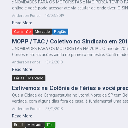
:: NOVIDADES PARA OS MOTORISTAS :: NÃO PERCA TEMPO PARA
online e você pode acessar até via celular de onde tiver: O SI
Anderson Ponce
18/03/2019
Read More
Caminhão
Mercado
Região
MOPP / TAC / Coletivo no Sindicato em 201
:: NOVIDADES PARA OS MOTORISTAS EM 2019 :: O ano de 2019
Cursos e atualizações ainda no primeiro trimestre. Confirmad
Anderson Ponce
13/12/2018
Read More
Férias
Mercado
Estivemos na Colônia de Férias e você preci
Que a Cidade de Caraguatatuba no litoral Norte de SP tem Bel
verdade, com alguns dias fora de casa, é fundamental uma est
Anderson Ponce
23/11/2018
Read More
Brasil
Mercado
Táxi