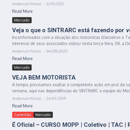
Anderson Ponce
21/01/2021
Read More
Mercado
Veja o que o SINTRARC está fazendo por 
Inconformados com a situação dos motoristas (Vanzeiros e T
interesse de seus associados visitou nesta terça-feira, 04, a D
Anderson Ponce
04/08/2020
Read More
Mercado
VEJA BEM MOTORISTA
A tempo, precisamos exaltar a competente ação em prol da sa
semana, aqui nas dependências do SINTRARC a equipe do Mer
Anderson Ponce
24/07/2019
Read More
Caminhão
Mercado
É Oficial – CURSO MOPP | Coletivo | TAC | 