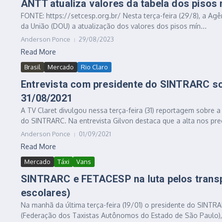
ANTT atualiza valores da tabela dos pisos 
FONTE: https://setcesp.org.br/ Nesta terça-feira (29/8), a Agê
da União (DOU) a atualização dos valores dos pisos mín...
Anderson Ponce
29/08/2023
Read More
Brasil
Mercado
Rio Claro
Entrevista com presidente do SINTRARC so
31/08/2021
A TV Claret divulgou nessa terça-feira (31) reportagem sobre a
do SINTRARC. Na entrevista Gilvon destaca que a alta nos preç
Anderson Ponce
01/09/2021
Read More
Mercado
Táxi
Vans
SINTRARC e FETACESP na luta pelos transp
escolares)
Na manhã da última terça-feira (19/01) o presidente do SINTR
(Federação dos Taxistas Autônomos do Estado de São Paulo), 