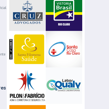
cial
ente
res