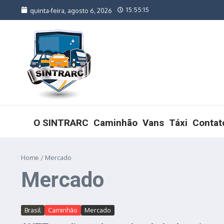
Ir para o conteúdo
15:55:15
quinta-feira, agosto 6, 2026
O SINTRARC
Caminhão
Vans
Táxi
Contat
Home
/
Mercado
Mercado
Brasil
Caminhão
Mercado