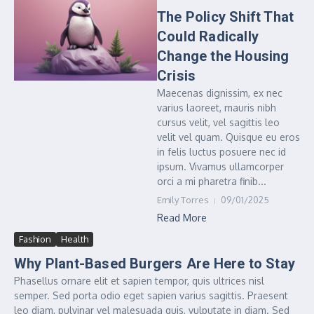
The Policy Shift That
Could Radically
Change the Housing
Crisis
Maecenas dignissim, ex nec
varius laoreet, mauris nibh
cursus velit, vel sagittis leo
velit vel quam. Quisque eu eros
in felis luctus posuere nec id
ipsum. Vivamus ullamcorper
orci a mi pharetra finib...
Emily Torres
09/01/2025
Read More
Fashion
Health
Why Plant-Based Burgers Are Here to Stay
Phasellus ornare elit et sapien tempor, quis ultrices nisl
semper. Sed porta odio eget sapien varius sagittis. Praesent
leo diam, pulvinar vel malesuada quis, vulputate in diam. Sed