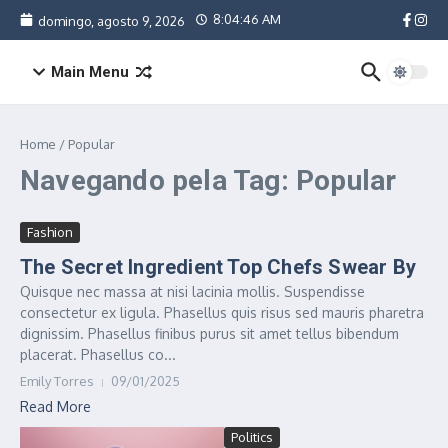
Ir para o conteúdo
8:04:46 AM
domingo, agosto 9, 2026
Main Menu
Home
/
Popular
Navegando pela Tag: Popular
Fashion
The Secret Ingredient Top Chefs Swear By
Quisque nec massa at nisi lacinia mollis. Suspendisse
consectetur ex ligula. Phasellus quis risus sed mauris pharetra
dignissim. Phasellus finibus purus sit amet tellus bibendum
placerat. Phasellus co...
Emily Torres
09/01/2025
Read More
Politics