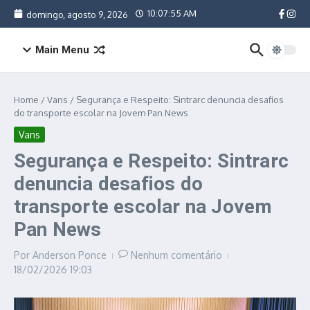
Ir para o conteúdo
10:07:55 AM
domingo, agosto 9, 2026
Main Menu
Home
/
Vans
/
Segurança e Respeito: Sintrarc denuncia desafios
do transporte escolar na Jovem Pan News
Vans
Segurança e Respeito: Sintrarc
denuncia desafios do
transporte escolar na Jovem
Pan News
Por
Anderson Ponce
Nenhum comentário
18/02/2026
19:03