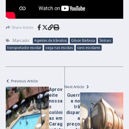
Share Article
Marcado:
Agentes de trânsitos
Gilvon Barbosa
Sintrarc
transportador escolar
vaga nas escolas
vans escolares
Previous Article
Next Article
Aprov
eite
Guerr
nossa
a no
s
Irã
colôni
dispar
as em
a
Carag
preço