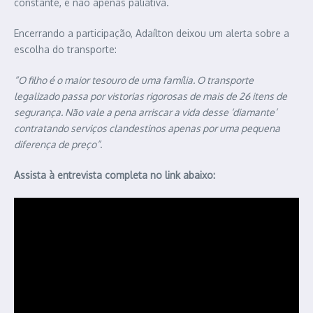
constante, e não apenas paliativa.
Encerrando a participação, Adaílton deixou um alerta sobre a
escolha do transporte:
“O filho é o maior tesouro de uma família. O transporte
legalizado passa por vistorias rigorosas de mais de 26 itens de
segurança. Não vale a pena arriscar a vida desse ‘diamante’
contratando serviços clandestinos apenas por uma pequena
diferença de preço”
.
Assista à entrevista completa no link abaixo: