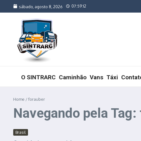
Ir para o conteúdo
07:59:12
sábado, agosto 8, 2026
O SINTRARC
Caminhão
Vans
Táxi
Contat
Home
/
forauber
Navegando pela Tag: 
Brasil