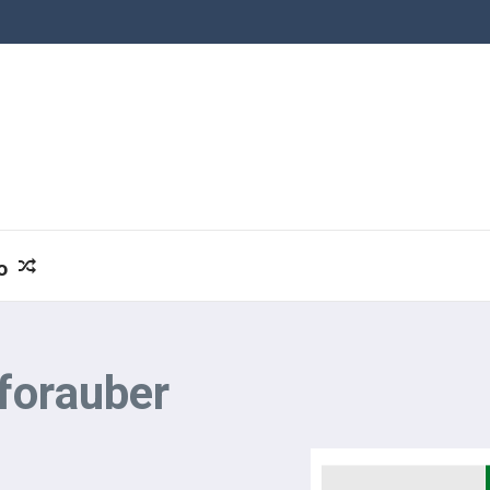
o
forauber