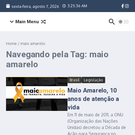
Ir para o conteúdo
3:25:36 AM
sexta-feira, agosto 7, 2026
Main Menu
Home
/
maio amarelo
Navegando pela Tag: maio
amarelo
Brasil
Legislação
Maio Amarelo, 10
anos de atenção a
vida
Em 11 de maio de 2011, a ONU
(Organização das Nações
Unidas) decretou a Década de
Ação para Segurança no