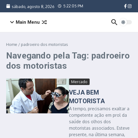
Ir para o conteúdo
5:22:05 PM
sábado, agosto 8, 2026
Main Menu
Home
/
padroeiro dos motoristas
Navegando pela Tag: padroeiro
dos motoristas
Mercado
VEJA BEM
MOTORISTA
A tempo, precisamos exaltar a
competente ação em prol da
saúde dos olhos dos
motoristas associados. Esteve
presente, na última semana,