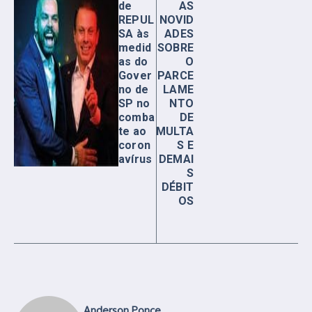
de
AS
REPUL
NOVID
SA às
ADES
medid
SOBRE
as do
O
Gover
PARCE
no de
LAME
SP no
NTO
comba
DE
te ao
MULTA
coron
S E
avírus
DEMAI
S
DÉBIT
OS
Anderson Ponce