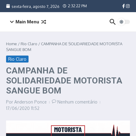
Ir para o conteúdo
2:32:22 PM
sexta-feira, agosto 7, 2026
Main Menu
Home
/
Rio Claro
/
CAMPANHA DE SOLIDARIEDADE MOTORISTA
SANGUE BOM
Rio Claro
CAMPANHA DE
SOLIDARIEDADE MOTORISTA
SANGUE BOM
Por
Anderson Ponce
Nenhum comentário
17/06/2020
11:52