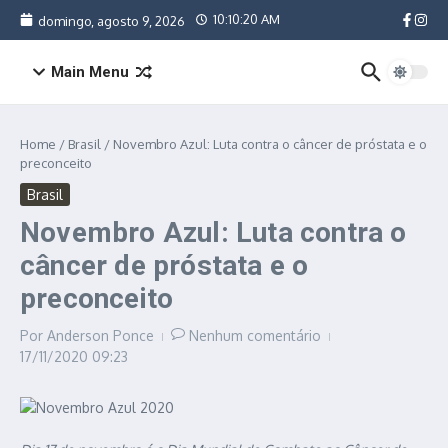
Ir para o conteúdo
10:10:20 AM
domingo, agosto 9, 2026
Main Menu
Home
/
Brasil
/
Novembro Azul: Luta contra o câncer de próstata e o
preconceito
Brasil
Novembro Azul: Luta contra o
câncer de próstata e o
preconceito
Por
Anderson Ponce
Nenhum comentário
17/11/2020
09:23