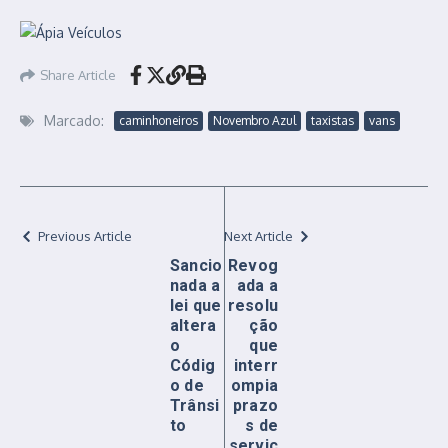
Share Article
Marcado:
caminhoneiros
Novembro Azul
taxistas
vans
Previous Article
Next Article
Sancio
Revog
nada a
ada a
lei que
resolu
altera
ção
o
que
Códig
interr
o de
ompia
Trânsi
prazo
to
s de
serviç