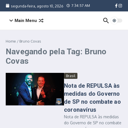
Ir para o conteúdo
7:34:57 AM
segunda-feira, agosto 10, 2026
Main Menu
Home
/
Bruno Covas
Navegando pela Tag: Bruno
Covas
Brasil
Nota de REPULSA às
medidas do Governo
de SP no combate ao
coronavírus
Nota de REPULSA às medidas
do Governo de SP no combate