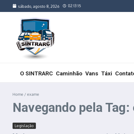
Ir para o conteúdo
02:13:15
sábado, agosto 8, 2026
O SINTRARC
Caminhão
Vans
Táxi
Contat
Home
/
exame
Navegando pela Tag:
Legislação