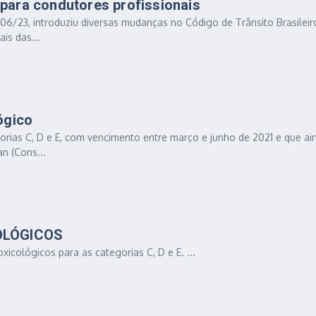
para condutores profissionais
/06/23, introduziu diversas mudanças no Código de Trânsito Brasileir
is das...
ógico
gorias C, D e E, com vencimento entre março e junho de 2021 e que ai
n (Cons...
OLÓGICOS
cológicos para as categorias C, D e E. ...