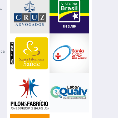
o,
nda