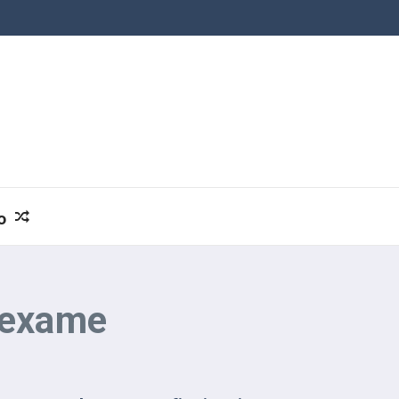
o
 exame