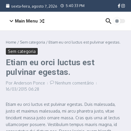
Ir para o conteúdo
5:40:34 PM
sexta-feira, agosto 7, 2026
Main Menu
Home
/
Sem categoria
/
Etiam eu orci luctus est pulvinar egestas.
Sem categoria
Etiam eu orci luctus est
pulvinar egestas.
Por
Anderson Ponce
Nenhum comentário
16/03/2015
06:28
Etiam eu orci luctus est pulvinar egestas. Duis malesuada,
justo et maximus malesuada, mi arcu pharetra justo, vitae
tincidunt massa justo ornare massa. Cras quis urna at lectus
ullamcorper posuere. Vestibulum tempus mauris magna, id