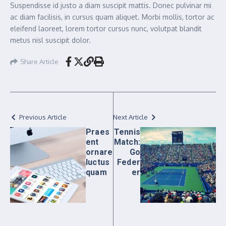
Suspendisse id justo a diam suscipit mattis. Donec pulvinar mi
ac diam facilisis, in cursus quam aliquet. Morbi mollis, tortor ac
eleifend laoreet, lorem tortor cursus nunc, volutpat blandit
metus nisl suscipit dolor.
Share Article
Previous Article
Next Article
Praes
Tennis
ent
Match:
ornare
Go
luctus
Feder
quam
er