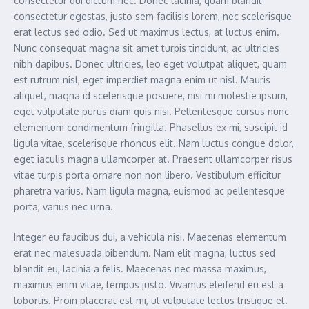
consectetur dui dictum nec. Donec lacinia, quam blandit
consectetur egestas, justo sem facilisis lorem, nec scelerisque
erat lectus sed odio. Sed ut maximus lectus, at luctus enim.
Nunc consequat magna sit amet turpis tincidunt, ac ultricies
nibh dapibus. Donec ultricies, leo eget volutpat aliquet, quam
est rutrum nisl, eget imperdiet magna enim ut nisl. Mauris
aliquet, magna id scelerisque posuere, nisi mi molestie ipsum,
eget vulputate purus diam quis nisi. Pellentesque cursus nunc
elementum condimentum fringilla. Phasellus ex mi, suscipit id
ligula vitae, scelerisque rhoncus elit. Nam luctus congue dolor,
eget iaculis magna ullamcorper at. Praesent ullamcorper risus
vitae turpis porta ornare non non libero. Vestibulum efficitur
pharetra varius. Nam ligula magna, euismod ac pellentesque
porta, varius nec urna.
Integer eu faucibus dui, a vehicula nisi. Maecenas elementum
erat nec malesuada bibendum. Nam elit magna, luctus sed
blandit eu, lacinia a felis. Maecenas nec massa maximus,
maximus enim vitae, tempus justo. Vivamus eleifend eu est a
lobortis. Proin placerat est mi, ut vulputate lectus tristique et.