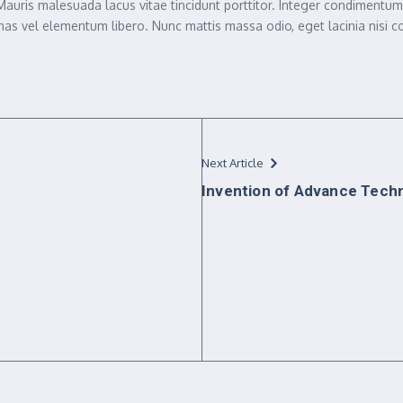
 Mauris malesuada lacus vitae tincidunt porttitor. Integer condimentu
s vel elementum libero. Nunc mattis massa odio, eget lacinia nisi con
Next Article
Invention of Advance Tech