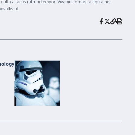
m nulla a lacus rutrum tempor. Vivamus ornare a ligula nec
vallis ut.
nology