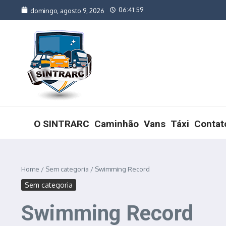
Ir para o conteúdo
06:41:59
domingo, agosto 9, 2026
O SINTRARC
Caminhão
Vans
Táxi
Contat
Home
/
Sem categoria
/
Swimming Record
Sem categoria
Swimming Record