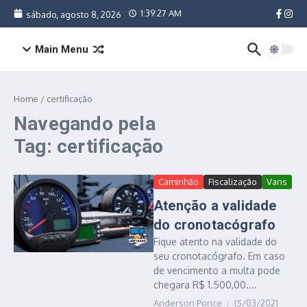
Ir para o conteúdo
1:39:27 AM
sábado, agosto 8, 2026
Main Menu
Home
/
certificação
Navegando pela
Tag: certificação
Caminhão
Fiscalização
Vans
Atenção a validade
do cronotacógrafo
Fique atento na validade do
seu cronotacógrafo. Em caso
de vencimento a multa pode
chegara R$ 1.500,00....
Anderson Ponce
15/03/2021