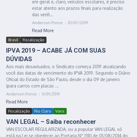
em geral e, claro, veículos escolares, é preciso
estar atento aos prazos finais para realização
das verifi...
Anderson Ponce
01/07/2019
Read More
Brasil
Fiscalização
IPVA 2019 – ACABE JÁ COM SUAS
DÚVIDAS
Aos mais desavisados, o Sindicato começa 2019 atualizando
você das datas de vencimento do IPVA 2019. Segundo o Diário
Oficial do Estado de São Paulo, desde o dia 09 de janeiro
(para carros com placas ...
Anderson Ponce
11/01/2019
Read More
Fiscalização
Rio Claro
Vans
VAN LEGAL – Saiba reconhecer
VAN ESCOLAR REGULARIZADA, ou a popular VAN LEGAL só
está na Lei se obedecer ao Portaria Nº 1310 de 01/08/2014 do