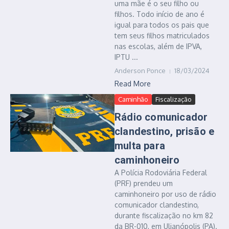
uma mãe é o seu filho ou
filhos. Todo início de ano é
igual para todos os pais que
tem seus filhos matriculados
nas escolas, além de IPVA,
IPTU ...
Anderson Ponce
18/03/2024
Read More
Caminhão
Fiscalização
Rádio comunicador
clandestino, prisão e
multa para
caminhoneiro
A Polícia Rodoviária Federal
(PRF) prendeu um
caminhoneiro por uso de rádio
comunicador clandestino,
durante fiscalização no km 82
da BR-010, em Ulianópolis (PA).