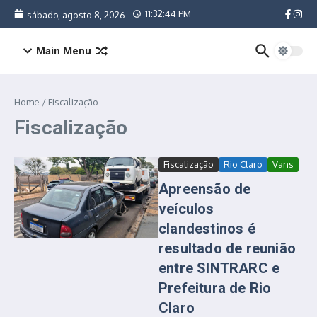
Ir para o conteúdo
11:32:45 PM
sábado, agosto 8, 2026
Main Menu
Home
/
Fiscalização
Fiscalização
Fiscalização
Rio Claro
Vans
Apreensão de
veículos
clandestinos é
resultado de reunião
entre SINTRARC e
Prefeitura de Rio
Claro