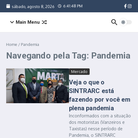
Ir para o conteúdo
6:41:48 PM
sábado, agosto 8, 2026
Main Menu
Home
/
Pandemia
Navegando pela Tag: Pandemia
Mercado
Veja o que o
SINTRARC está
fazendo por você em
plena pandemia
Inconformados com a situação
dos motoristas (Vanzeiros e
Taxistas) nesse período de
Pandemia, o SINTRARC