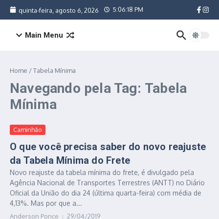
Ir para o conteúdo
5:06:18 PM
quinta-feira, agosto 6, 2026
Main Menu
Home
/
Tabela Mínima
Navegando pela Tag: Tabela
Mínima
Caminhão
O que você precisa saber do novo reajuste
da Tabela Mínima do Frete
Novo reajuste da tabela mínima do frete, é divulgado pela
Agência Nacional de Transportes Terrestres (ANTT) no Diário
Oficial da União do dia 24 (última quarta-feira) com média de
4,13%. Mas por que a...
Anderson Ponce
29/04/2019