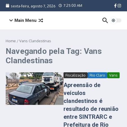
Ir para o conteúdo
7:25:00 AM
sexta-feira, agosto 7, 2026
Main Menu
Home
/
Vans Clandestinas
Navegando pela Tag: Vans
Clandestinas
Fiscalização
Rio Claro
Vans
Apreensão de
veículos
clandestinos é
resultado de reunião
entre SINTRARC e
Prefeitura de Rio