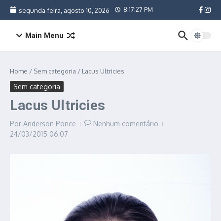
Ir para o conteúdo
8:17:28 PM
segunda-feira, agosto 10, 2026
Main Menu
Home
/
Sem categoria
/
Lacus Ultricies
Sem categoria
Lacus Ultricies
Por
Anderson Ponce
Nenhum comentário
24/03/2015
06:07