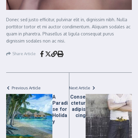
Donec sed justo efficitur, pulvinar elit in, dignissim nibh. Nulla
porttitor tortor et mi auctor condimentum. Aliquam sodales ac
quam in pharetra. Phasellus at ligula consequat purus
dignissim sodales non ac nisi.
Share Article
Previous Article
Next Article
A
Conse
Paradi
ctetur
se for
adipis
Holida
cing
y