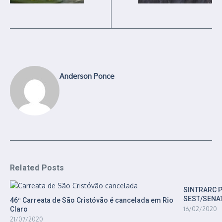
Anderson Ponce
Related Posts
SINTRARC 
SEST/SENA
46ª Carreata de São Cristóvão é cancelada em Rio
Claro
16/02/2020
21/07/2020