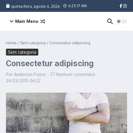
Ir para o conteúdo
6:25:17 AM
quinta-feira, agosto 6, 2026
Main Menu
Home
/
Sem categoria
/
Consectetur adipiscing
Sem categoria
Consectetur adipiscing
Por
Anderson Ponce
Nenhum comentário
24/03/2015
06:22