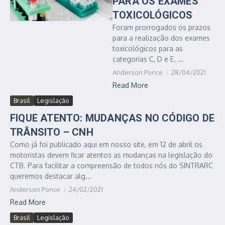
PARA OS EXAMES
TOXICOLÓGICOS
Foram prorrogados os prazos
para a realização dos exames
toxicológicos para as
categorias C, D e E. ...
Anderson Ponce
28/04/2021
Read More
Brasil
Legislação
FIQUE ATENTO: MUDANÇAS NO CÓDIGO DE
TRÂNSITO – CNH
Como já foi publicado aqui em nosso site, em 12 de abril os
motoristas devem ficar atentos as mudanças na legislação do
CTB. Para facilitar a compreensão de todos nós do SINTRARC
queremos destacar alg...
Anderson Ponce
24/02/2021
Read More
Brasil
Legislação