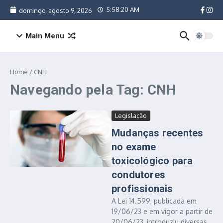
Ir para o conteúdo
5:58:20 AM
domingo, agosto 9, 2026
Main Menu
Home
/
CNH
Navegando pela Tag: CNH
Legislação
Mudanças recentes
no exame
toxicológico para
condutores
profissionais
A Lei 14.599, publicada em
19/06/23 e em vigor a partir de
20/06/23, introduziu diversas